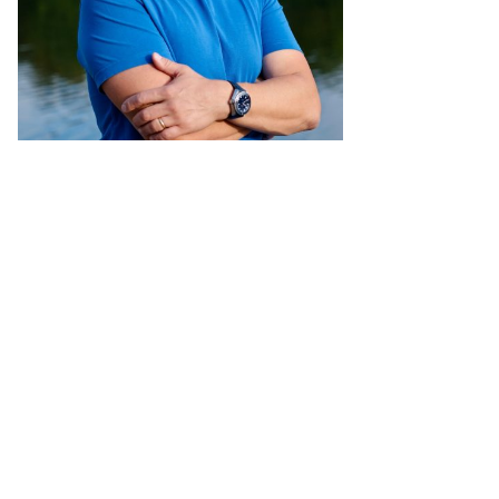
Bewirb dich bei uns!
med'n'well Hoheneck - das Therapie + Sportzentrum in
Ludwigsburg, Inhaber Sebastian Gebhardt
U
ferstraße 50, 71642 Ludwigsburg
Tel.: 07141 - 4872001
Email: s.gebhardt@mednwell.de
Schicke uns am besten eine Mitteilung über unsere
Kontaktseite
.
Wir melden und dann bei dir.