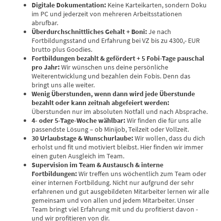
Digitale Dokumentation:
Keine Karteikarten, sondern Doku
im PC und jederzeit von mehreren Arbeitsstationen
abrufbar.
Überdurchschnittliches Gehalt + Boni:
Je nach
Fortbildungsstand und Erfahrung bei VZ bis zu 4300,- EUR
brutto plus Goodies.
Fortbildungen bezahlt & gefördert + 5 Fobi-Tage pauschal
pro Jahr:
Wir wünschen uns deine persönliche
Weiterentwicklung und bezahlen dein Fobis. Denn das
bringt uns alle weiter.
Wenig Überstunden, wenn dann wird jede Überstunde
bezahlt oder kann zeitnah abgefeiert werden:
Überstunden nur im absoluten Notfall und nach Absprache.
4- oder 5-Tage-Woche wählbar:
Wir finden die für uns alle
passendste Lösung – ob Minijob, Teilzeit oder Vollzeit.
30 Urlaubstage & Wunschurlaube:
Wir wollen, dass du dich
erholst und fit und motiviert bleibst. Hier finden wir immer
einen guten Ausgleich im Team.
Supervision im Team & Austausch & interne
Fortbildungen:
Wir treffen uns wöchentlich zum Team oder
einer internen Fortbildung. Nicht nur aufgrund der sehr
erfahrenen und gut ausgebildeten Mitarbeiter lernen wir alle
gemeinsam und von allen und jedem Mitarbeiter. Unser
Team bringt viel Erfahrung mit und du profitierst davon -
und wir profitieren von dir.