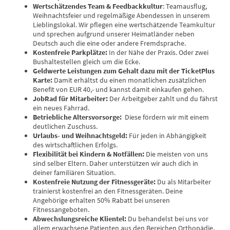
Wertschätzendes Team & Feedbackkultur
: Teamausflug,
Weihnachtsfeier und regelmäßige Abendessen in unserem
Lieblingslokal. Wir pflegen eine wertschätzende Teamkultur
und sprechen aufgrund unserer Heimatländer neben
Deutsch auch die eine oder andere Fremdsprache.
Kostenfreie Parkplätze:
In der Nähe der Praxis. Oder zwei
Bushaltestellen gleich um die Ecke.
Geldwerte Leistungen zum Gehalt dazu mit der TicketPlus
Karte:
Damit erhältst du einen monatlichen zusätzlichen
Benefit von EUR 40,- und kannst damit einkaufen gehen.
JobRad für Mitarbeiter:
Der Arbeitgeber zahlt und du fährst
ein neues Fahrrad.
Betriebliche Altersvorsorge:
Diese fördern wir mit einem
deutlichen Zuschuss.
Urlaubs- und Weihnachtsgeld:
Für jeden in Abhängigkeit
des wirtschaftlichen Erfolgs.
Flexibilität bei Kindern & Notfällen:
Die meisten von uns
sind selber Eltern. Daher unterstützen wir auch dich in
deiner familiären Situation.
Kostenfreie Nutzung der Fitnessgeräte:
Du als Mitarbeiter
trainierst kostenfrei an den Fitnessgeräten. Deine
Angehörige erhalten 50% Rabatt bei unseren
Fitnessangeboten.
Abwechslungsreiche Klientel:
Du behandelst bei uns vor
allem erwachsene Patienten aus den Bereichen Orthopädie,